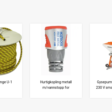
ange U-1
Hurtigkopling metall
Gysepump
m/vannstopp for
230 V smar
12,5/15mm sl.