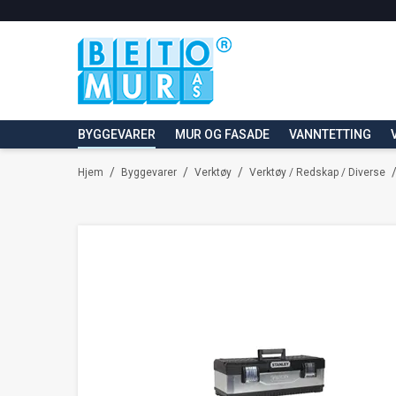
BYGGEVARER
MUR OG FASADE
VANNTETTING
/
/
/
Hjem
Byggevarer
Verktøy
Verktøy / Redskap / Diverse