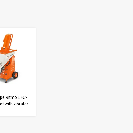
e Ritmo L FC-
t with vibrator