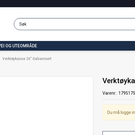
VEI OG UTEOMRÅDE
/
Verktøykasse 26" Galvanisert
Verktøyka
Varenr.:
179517
Du må logge in