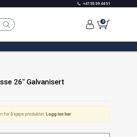
+47 55 59 44 51
0
sse 26" Galvanisert
5
n for å kjøpe produktet.
Logg inn her