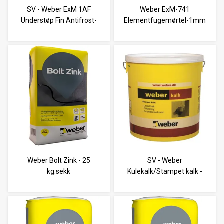
SV - Weber ExM 1AF
Weber ExM-741
Understøp Fin Antifrost-
Elementfugemørtel-1mm
20 kg.sekk
FF Tix - 20 kg.sk
Weber Bolt Zink - 25
SV - Weber
kg.sekk
Kulekalk/Stampet kalk -
15 kg.sp