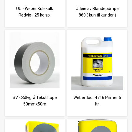
UU - Weber Kulekalk
Utleie av Blandepumpe
Rødvig - 25 kg.sp.
860 ( kun til kunder )
SV - Sølvgrå Tekstiltape
Weberfloor 4716 Primer 5
50mmx50m
ltr.