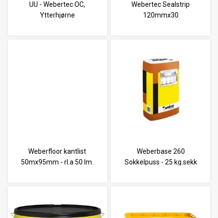
UU - Webertec OC,
Webertec Sealstrip
Ytterhjørne
120mmx30
membranremse
Weberfloor kantlist
Weberbase 260
50mx95mm - rl.a 50 lm.
Sokkelpuss - 25 kg.sekk