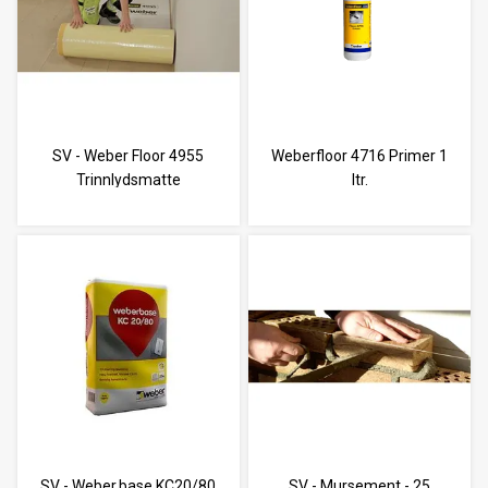
SV - Weber Floor 4955
Weberfloor 4716 Primer 1
Trinnlydsmatte
ltr.
SV - Weber.base KC20/80
SV - Mursement - 25