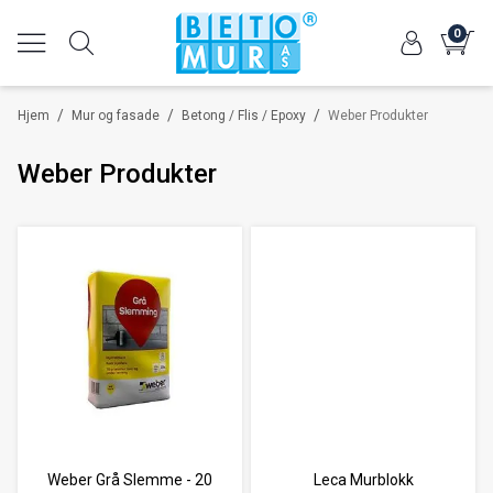
0
/
/
/
Hjem
Mur og fasade
Betong / Flis / Epoxy
Weber Produkter
Weber Produkter
Weber Grå Slemme - 20
Leca Murblokk