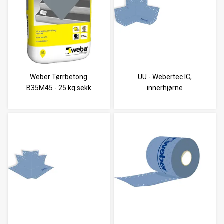
Weber Tørrbetong
UU - Webertec IC,
B35M45 - 25 kg.sekk
innerhjørne