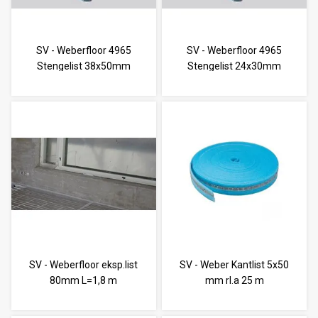
SV - Weberfloor 4965
SV - Weberfloor 4965
Stengelist 38x50mm
Stengelist 24x30mm
L=2nm
L=2m
SV - Weberfloor eksp.list
SV - Weber Kantlist 5x50
80mm L=1,8 m
mm rl.a 25 m