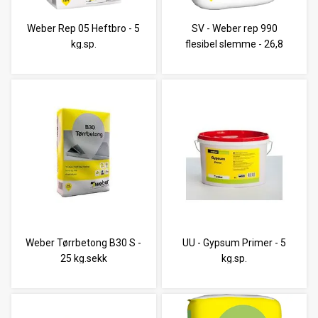
Weber Rep 05 Heftbro - 5
SV - Weber rep 990
kg.sp.
flesibel slemme - 26,8
kg.sett
Weber Tørrbetong B30 S -
UU - Gypsum Primer - 5
25 kg.sekk
kg.sp.