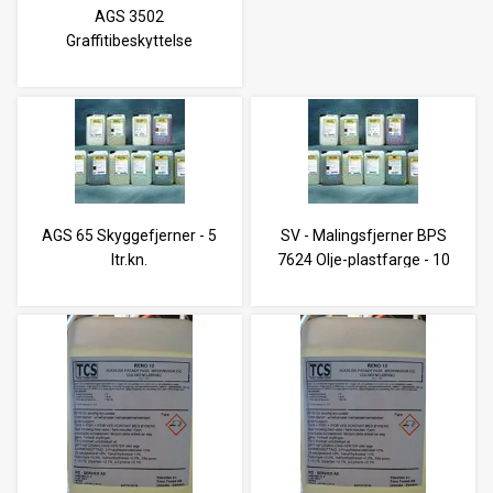
AGS 3502
Graffitibeskyttelse
ex.sterk - 25 ltr.kn.
AGS 65 Skyggefjerner - 5
SV - Malingsfjerner BPS
ltr.kn.
7624 Olje-plastfarge - 10
ltr.kn.