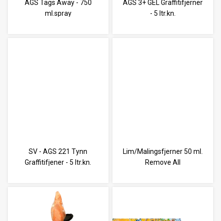
AGS Tags Away - 750
AGS 3+ GEL Graffitifjerner
ml.spray
- 5 ltr.kn.
SV - AGS 221 Tynn
Lim/Malingsfjerner 50 ml.
Graffitifjener - 5 ltr.kn.
Remove All