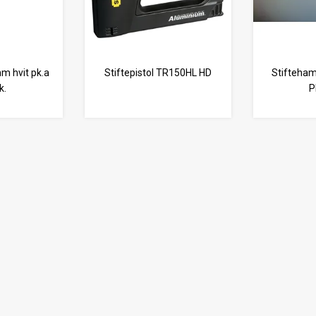
m hvit pk.a
Stiftepistol TR150HL HD
Stifteham
k.
P