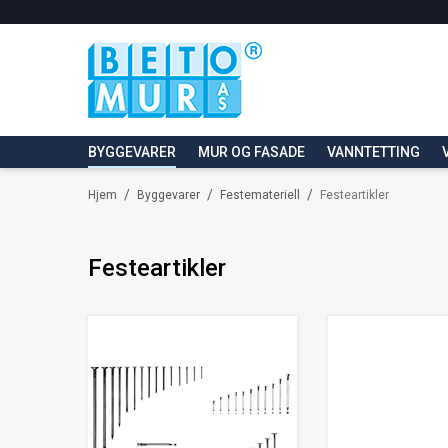
BYGGEVARER
MUR OG FASADE
VANNTETTING
/
/
/
Hjem
Byggevarer
Festemateriell
Festeartikler
Festeartikler