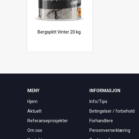
Bergsplitt Vinter 20 kg.
MENY
INFORMASJON
Hjem
Info/Tips
Aktuelt
Betingelser / forbehold
Referanseprosjekter
Forhandlere
Om oss
Personvernerklæring