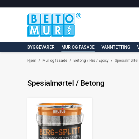
BYGGEVARER
MUR OG FASADE
VANNTETTING
/
/
/
Hjem
Mur og fasade
Betong / Flis / Epoxy
Spesialmørtel
Spesialmørtel / Betong