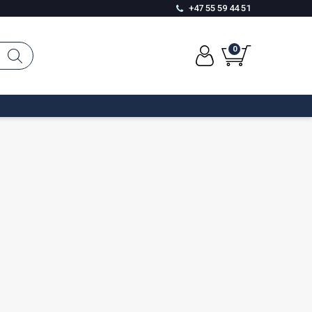
+47 55 59 44 51
0