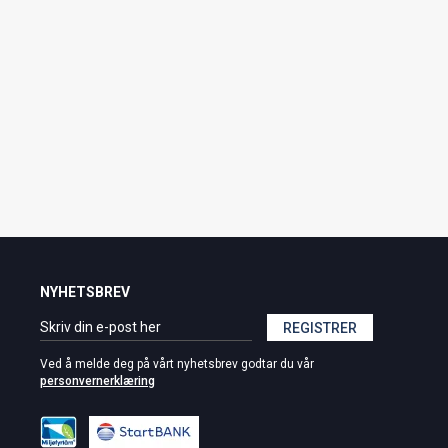
NYHETSBREV
REGISTRER
Ved å melde deg på vårt nyhetsbrev godtar du vår
personvernerklæring