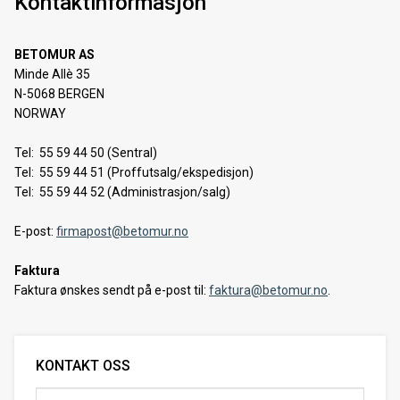
Kontaktinformasjon
BETOMUR AS
Minde Allè 35
N-5068 BERGEN
NORWAY
Tel: 55 59 44 50 (Sentral)
Tel: 55 59 44 51 (Proffutsalg/ekspedisjon)
Tel: 55 59 44 52 (Administrasjon/salg)
E-post:
firmapost@betomur.no
Faktura
Faktura ønskes sendt på e-post til:
faktura@betomur.no
.
KONTAKT OSS