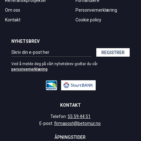
Referanseprosjekter
Forhandlere
Om oss
Personvernerklæring
Kontakt
Cookie policy
NYHETSBREV
REGISTRER
Ved å melde deg på vårt nyhetsbrev godtar du vår
personvernerklæring
KONTAKT
Telefon:
55 59 44 51
E-post:
firmapost@betomur.no
ÅPNINGSTIDER