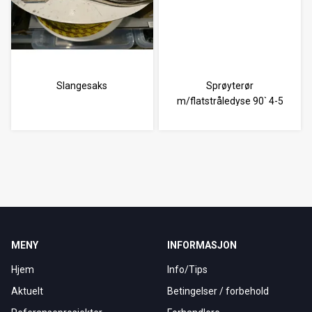
Slangesaks
Sprøyterør
m/flatstråledyse 90` 4-5
ser
MENY
INFORMASJON
Hjem
Info/Tips
Aktuelt
Betingelser / forbehold