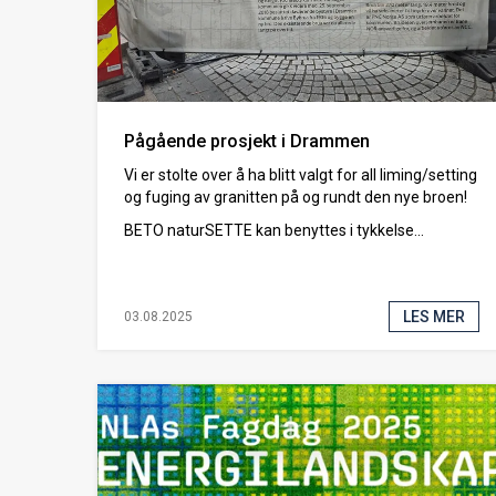
Pågående prosjekt i Drammen
Vi er stolte over å ha blitt valgt for all liming/setting
og fuging av granitten på og rundt den nye broen!
BETO naturSETTE kan benyttes i tykkelse...
LES MER
03.08.2025