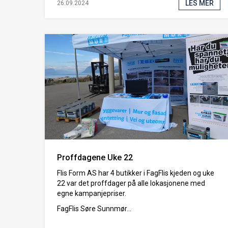
LES MER
26.09.2024
Proffdagene Uke 22
Flis Form AS har 4 butikker i FagFlis kjeden og uke
22 var det proffdager på alle lokasjonene med
egne kampanjepriser.
FagFlis Søre Sunnmør...