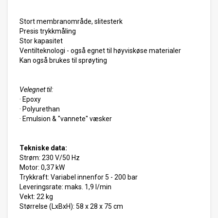
Stort membranområde, slitesterk
Presis trykkmåling
Stor kapasitet
Ventilteknologi - også egnet til høyviskøse materialer
Kan også brukes til sprøyting
Velegnet til:
· Epoxy
· Polyurethan
· Emulsion & "vannete" væsker
Tekniske data:
Strøm: 230 V/50 Hz
Motor: 0,37 kW
Trykkraft: Variabel innenfor 5 - 200 bar
Leveringsrate: maks. 1,9 l/min
Vekt: 22 kg
Størrelse (LxBxH): 58 x 28 x 75 cm