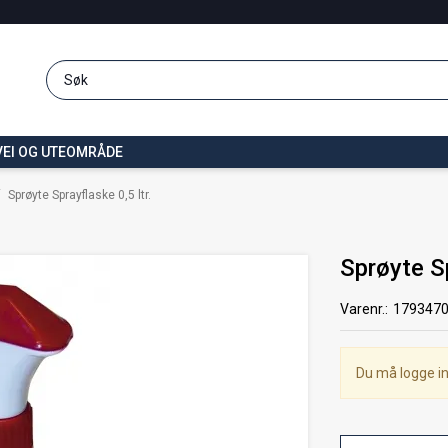
VEI OG UTEOMRÅDE
/
Sprøyte Sprayflaske 0,5 ltr.
Sprøyte Sp
Varenr.:
179347
Du må logge in