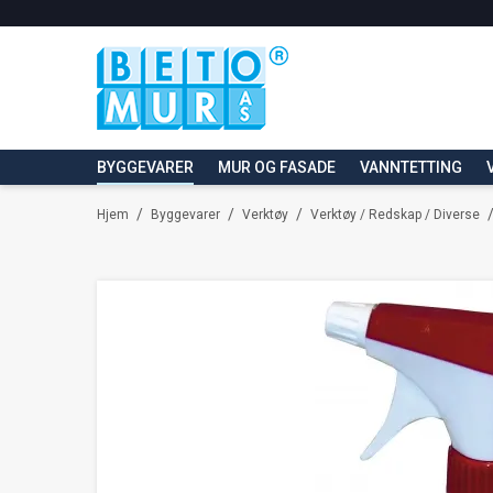
BYGGEVARER
MUR OG FASADE
VANNTETTING
/
/
/
Hjem
Byggevarer
Verktøy
Verktøy / Redskap / Diverse