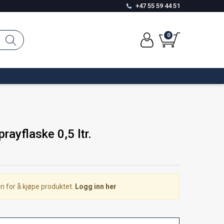
+47 55 59 44 51
0
rayflaske 0,5 ltr.
0
n for å kjøpe produktet.
Logg inn her