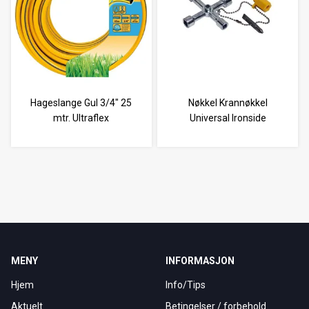
Hageslange Gul 3/4" 25
Nøkkel Krannøkkel
mtr. Ultraflex
Universal Ironside
MENY
INFORMASJON
Hjem
Info/Tips
Aktuelt
Betingelser / forbehold