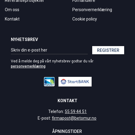
Referanseprosjekter
Forhandlere
Om oss
Personvernerklæring
Kontakt
Cookie policy
NYHETSBREV
REGISTRER
Ved å melde deg på vårt nyhetsbrev godtar du vår
personvernerklæring
KONTAKT
Telefon:
55 59 44 51
E-post:
firmapost@betomur.no
ÅPNINGSTIDER