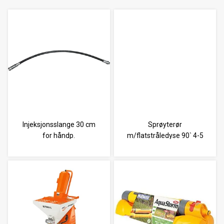
Injeksjonsslange 30 cm
Sprøyterør
for håndp.
m/flatstråledyse 90` 4-5
ser