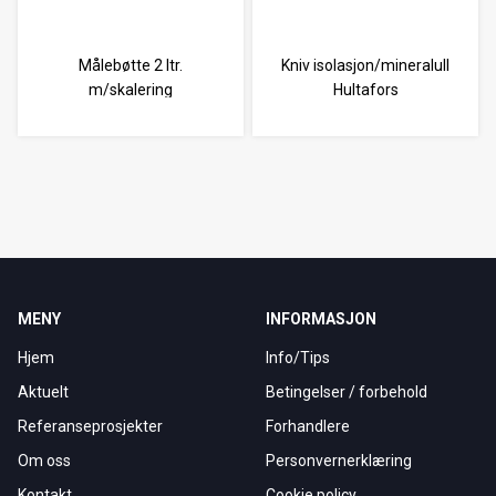
Målebøtte 2 ltr.
Kniv isolasjon/mineralull
m/skalering
Hultafors
MENY
INFORMASJON
Hjem
Info/Tips
Aktuelt
Betingelser / forbehold
Referanseprosjekter
Forhandlere
Om oss
Personvernerklæring
Kontakt
Cookie policy