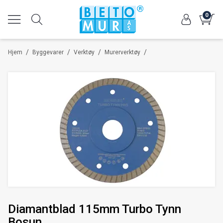
0
/
/
/
/
Hjem
Byggevarer
Verktøy
Murerverktøy
Diamantblad 115mm Turbo Tynn
Bosun