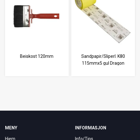
Beiskost 120mm
Sandpapir/Sliperl. K80
115mmx5 gul Dragon
MENY
INFORMASJON
Hjem
Info/Tips