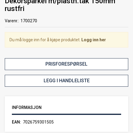
Dekorsparkel m/plasth.tak 150mm
rustfri
Varenr.:
1700270
Du må logge inn for å kjøpe produktet.
Logg inn her
PRISFORESPØRSEL
LEGG I HANDLELISTE
INFORMASJON
EAN
7026759301505