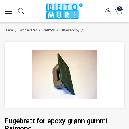
0
/
/
/
/
Hjem
Byggevarer
Verktøy
Fliseverktøy
Fugebrett for epoxy grønn gummi
Raimondi