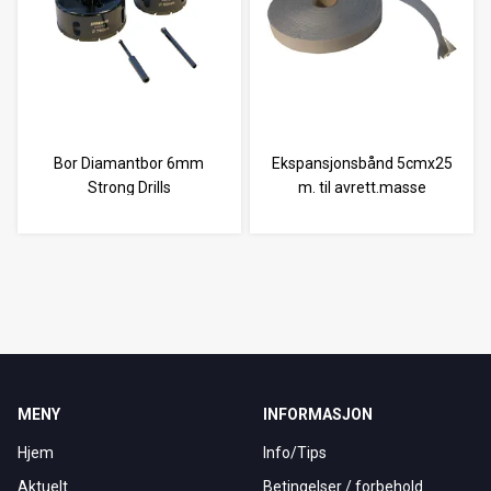
Bor Diamantbor 6mm
Ekspansjonsbånd 5cmx25
Strong Drills
m. til avrett.masse
MENY
INFORMASJON
Hjem
Info/Tips
Aktuelt
Betingelser / forbehold