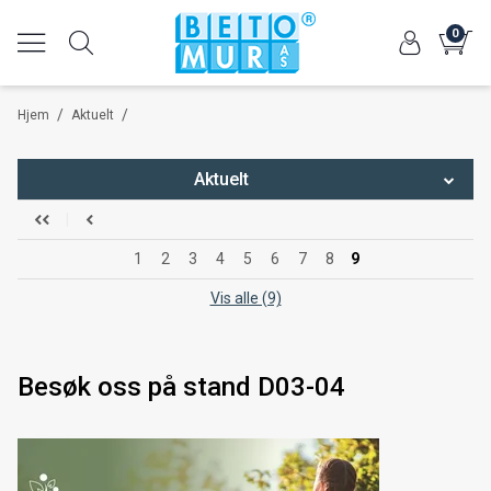
0
/
/
Hjem
Aktuelt
Aktuelt
Om Betomur AS i årets første nummer av Utemiljø
1
2
3
4
5
6
7
8
9
Vis alle (9)
Besøk oss på stand D03-04